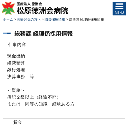
ホーム
>
医療関係の方へ
>
職員採用情報
>
総務課 経理係採用情報
総務課 経理係採用情報
仕事内容
現金出納
経費精算
銀行処理
決算事務 等
＜資格＞
簿記２級以上（経験不問）
または 同等の知識・経験ある方
賃金