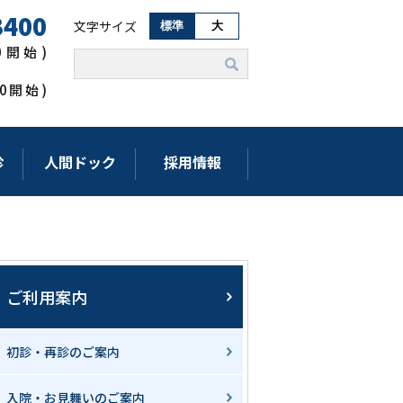
3400
文字サイズ
標準
大
00開始)
:00開始)
診
人間ドック
採用情報
ご利用案内
初診・再診のご案内
入院・お見舞いのご案内